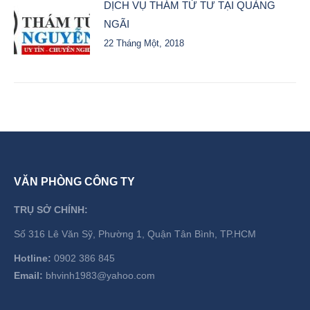
DỊCH VỤ THÁM TỬ TƯ TẠI QUẢNG
NGÃI
22 Tháng Một, 2018
VĂN PHÒNG CÔNG TY
TRỤ SỞ CHÍNH:
Số 316 Lê Văn Sỹ, Phường 1, Quận Tân Bình, TP.HCM
Hotline:
0902 386 845
Email:
bhvinh1983@yahoo.com