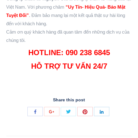
Việt Nam. Với phương châm
“Uy Tín- Hiệu Quả- Bảo Mật
Tuyệt Đối”
. Đảm bảo mang lại một kết quả thật sự hài lòng
đến với khách hàng.
Cảm ơn quý khách hàng đã quan tâm đến những dịch vụ của
chúng tôi.
HOTLINE: 090 238 6845
HỖ TRỢ TƯ VẤN 24/7
Share this post
Share
Share
Share
Share
Share
with
with
with
with
with
Twitter
Pinterest
Facebook
Google+
LinkedIn