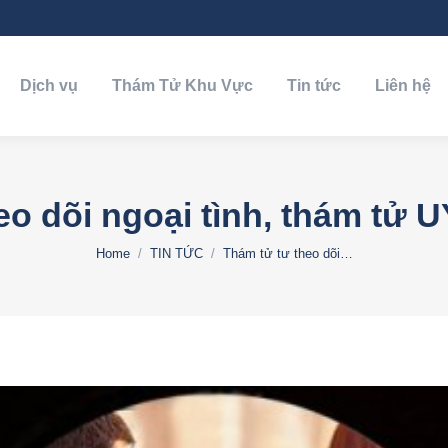
Dịch vụ
Thám Tử Khu Vực
Tin tức
Liên hệ
Dịch vụ
Thám Tử Khu Vực
Tin tức
Liên hệ
eo dõi ngoại tình, thám tử 
You are here:
Home
TIN TỨC
Thám tử tư theo dõi…