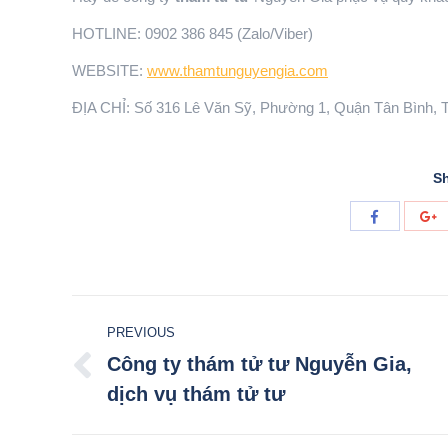
HOTLINE: 0902 386 845 (Zalo/Viber)
WEBSITE:
www.thamtunguyengia.com
ĐỊA CHỈ: Số 316 Lê Văn Sỹ, Phường 1, Quận Tân Bình,
Sh
Share
S
with
w
Facebook
G
Post
PREVIOUS
navigation
Công ty thám tử tư Nguyễn Gia,
Previous
dịch vụ thám tử tư
post: