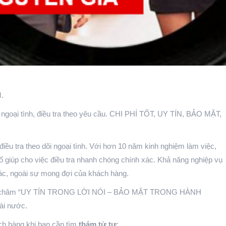
M.
 ngoại tình, điều tra theo yêu cầu. CHI PHÍ TỐT, UY TÍN, BẢO MẬT,
iều tra theo dõi ngoại tình. Với hơn 10 năm kinh nghiệm làm việc,
hố giúp cho việc điều tra nhanh chóng chính xác. Khả năng nghiệp vụ
xác, ngoài sự mong đợi của khách hàng.
g châm “UY TÍN TRONG LỜI NÓI – BẢO MẬT TRONG HÀNH
ài nước.
h hàng khi bạn cần tìm
thám tử tư
: