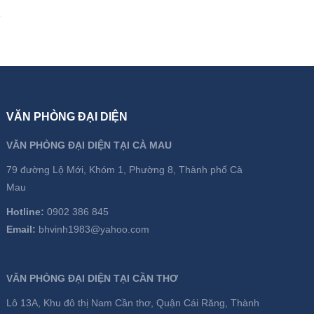
VĂN PHÒNG ĐẠI DIỆN
VĂN PHÒNG ĐẠI DIỆN TẠI CÀ MAU
79 đường Lộ Mới, Khóm 1, Phường 8, Thành phố Cà
Mau
Hotline:
0902 386 845
Email:
bhvinh1983@yahoo.com
VĂN PHÒNG ĐẠI DIỆN TẠI CẦN THƠ
Lô 13A, Khu đô thị Nam Cần thơ, Quận Cái Răng, Thành