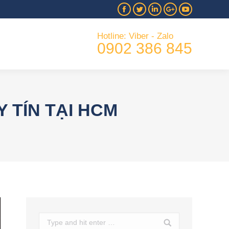
Hotline: Viber - Zalo
Facebook
Twitter
Linkedin
Google+
YouTube
0902 386 845
Hotline: Viber - Zalo
0902 386 845
UY TÍN TẠI HCM
Search: