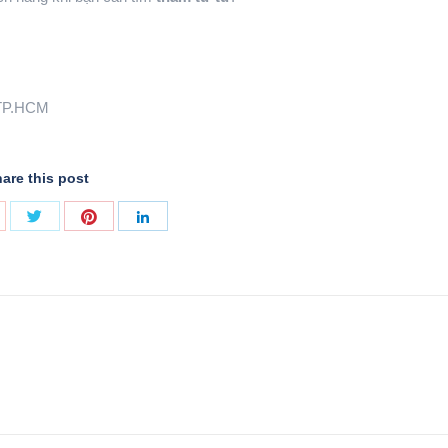
 TP.HCM
are this post
Share
Share
hare
Share
with
with
ith
with
Twitter
Pinterest
oogle+
LinkedIn