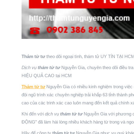
Thám tử tư
theo dõi ngoại tình, thám tử UY TÍN TẠI HC
Dịch vụ
thám tử tư
Nguyễn Gia, chuyên theo dõi điều tra
HIỆU QUẢ CAO tại HCM
Thám tử tư
Nguyễn Gia có nhiều kinh nghiệm trong việc đ
đội ngũ trình xác chuyên nghiệp trải khắp 63 tỉnh thành p
cao của các trinh xác cao luôn mang đến kết quả chính 
Khi đến với
dịch vụ
thám tử tư
Nguyễn Gia với phươn
ĐỘNG” đã làm hài lòng nhiều khách hàng từ trong và ngo
Hãy để công ty
thám tử tư
Nguyễn Gia phục vụ quý khác