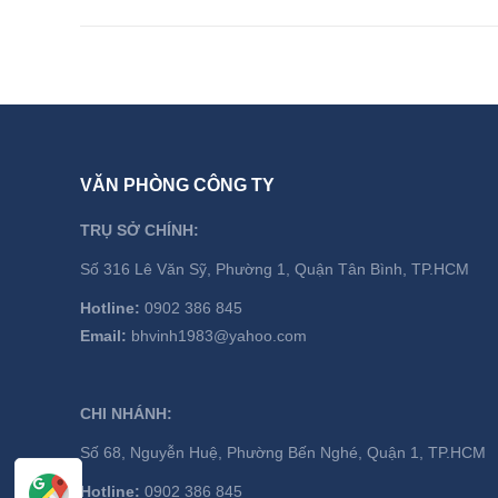
VĂN PHÒNG CÔNG TY
TRỤ SỞ CHÍNH:
Số 316 Lê Văn Sỹ, Phường 1, Quận Tân Bình, TP.HCM
Hotline:
0902 386 845
Email:
bhvinh1983@yahoo.com
CHI NHÁNH:
Số 68, Nguyễn Huệ, Phường Bến Nghé, Quận 1, TP.HCM
Hotline:
0902 386 845